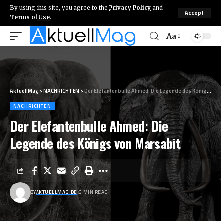
By using this site, you agree to the
Privacy Policy
and
Accept
Terms of Use
.
Aa
AktuellMag
>
NACHRICHTEN
>
Der Elefantenbulle Ahmed: Die Legende des Königs von Marsabit
NACHRICHTEN
Der Elefantenbulle Ahmed: Die
Legende des Königs von Marsabit
BY
AKTUELLMAG.DE
6 MIN READ