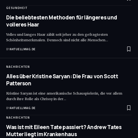
GESUNDHEIT
Die beliebtesten Methoden für längeres und
volleres Haar
Volles und langes Haar zählt seit jeher zu den gefragtesten
Schönheitsmerkmalen. Dennoch sind nicht alle Menschen
…
BY
AKTUELLMAG.DE
NACHRICHTEN
Alles über Kristine Saryan: Die Frau von Scott
Patterson
Kristine Saryan ist eine amerikanische Schauspielerin, die vor allem
durch ihre Rolle als Chrissy in der
…
BY
AKTUELLMAG.DE
NACHRICHTEN
Was ist mit Eileen Tate passiert? Andrew Tates
Mutter liegt im Krankenhaus