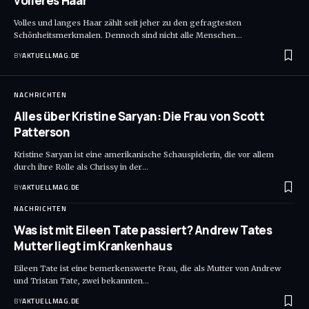
volleres Haar
Volles und langes Haar zählt seit jeher zu den gefragtesten
Schönheitsmerkmalen. Dennoch sind nicht alle Menschen
…
BY
AKTUELLMAG.DE
NACHRICHTEN
Alles über Kristine Saryan: Die Frau von Scott
Patterson
Kristine Saryan ist eine amerikanische Schauspielerin, die vor allem
durch ihre Rolle als Chrissy in der
…
BY
AKTUELLMAG.DE
NACHRICHTEN
Was ist mit Eileen Tate passiert? Andrew Tates
Mutter liegt im Krankenhaus
Eileen Tate ist eine bemerkenswerte Frau, die als Mutter von Andrew
und Tristan Tate, zwei bekannten
…
BY
AKTUELLMAG.DE