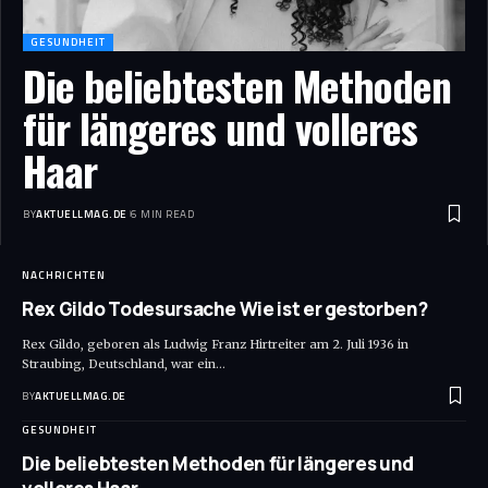
GESUNDHEIT
Die beliebtesten Methoden
für längeres und volleres
Haar
BY
AKTUELLMAG.DE
6 MIN READ
NACHRICHTEN
Rex Gildo Todesursache Wie ist er gestorben?
Rex Gildo, geboren als Ludwig Franz Hirtreiter am 2. Juli 1936 in
Straubing, Deutschland, war ein
…
BY
AKTUELLMAG.DE
GESUNDHEIT
Die beliebtesten Methoden für längeres und