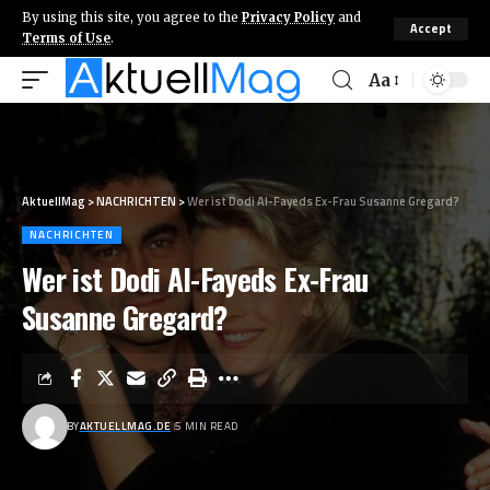
By using this site, you agree to the
Privacy Policy
and
Accept
Terms of Use
.
Aa
AktuellMag
>
NACHRICHTEN
>
Wer ist Dodi Al-Fayeds Ex-Frau Susanne Gregard?
NACHRICHTEN
Wer ist Dodi Al-Fayeds Ex-Frau
Susanne Gregard?
BY
AKTUELLMAG.DE
5 MIN READ