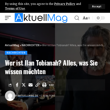
By using this site, you agree to the
Privacy Policy
and
Accept
Terms of Use
.
Aa
AktuellMag
>
NACHRICHTEN
>
Wer ist Ilan Tobianah? Alles, was Sie wissen möchten
NACHRICHTEN
Wer ist Ilan Tobianah? Alles, was Sie
wissen möchten
BY
AKTUELLMAG.DE
12 MIN READ