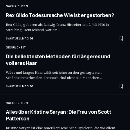
NACHRICHTEN
Rex Gildo Todesursache Wie ist er gestorben?
Rex Gildo, geboren als Ludwig Franz Hirtreiter am 2. Juli 1936 in
Straubing, Deutschland, war ein
…
BY
AKTUELLMAG.DE
GESUNDHEIT
Die beliebtesten Methoden für längeres und
volleres Haar
Volles und langes Haar zählt seit jeher zu den gefragtesten
Schönheitsmerkmalen. Dennoch sind nicht alle Menschen
…
BY
AKTUELLMAG.DE
NACHRICHTEN
Alles über Kristine Saryan: Die Frau von Scott
Patterson
Kristine Saryan ist eine amerikanische Schauspielerin, die vor allem