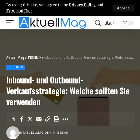
By using this site, you agree to the
Privacy Policy
and
Accept
Terms of Use
.
Aa
AktuellMag
>
TECHNIK
>
Inbound- und Outbound-Verkaufsstrategie: Welche sollten Sie verwenden
TECHNIK
Inbound- und Outbound-
Verkaufsstrategie: Welche sollten Sie
verwenden
BY
AKTUELLMAG.DE
4 MIN READ