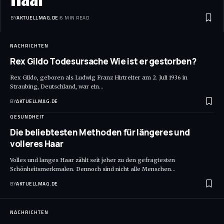
BY
AKTUELLMAG.DE
6 MIN READ
NACHRICHTEN
Rex Gildo Todesursache Wie ist er gestorben?
Rex Gildo, geboren als Ludwig Franz Hirtreiter am 2. Juli 1936 in
Straubing, Deutschland, war ein
…
BY
AKTUELLMAG.DE
GESUNDHEIT
Die beliebtesten Methoden für längeres und
volleres Haar
Volles und langes Haar zählt seit jeher zu den gefragtesten
Schönheitsmerkmalen. Dennoch sind nicht alle Menschen
…
BY
AKTUELLMAG.DE
NACHRICHTEN