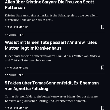
Alles über Kristine Saryan: Die Frau von Scott
Patterson
Kristine Saryan ist eine amerikanische Schauspielerin, die vor allem
durch ihre Rolle als Chrissy in der
…
BY
AKTUELLMAG.DE
NACHRICHTEN
Was ist mit Eileen Tate passiert? Andrew Tates
Mutter liegt im Krankenhaus
Eileen Tate ist eine bemerkenswerte Frau, die als Mutter von Andrew
und Tristan Tate, zwei bekannten
…
BY
AKTUELLMAG.DE
NACHRICHTEN
5 Fakten über Tomas Sonnenfeldt, Ex-Ehemann
von Agnetha Faltskog
Tomas Sonnenfeldt ist ein bemerkenswerter Mann, der durch seine
Karriere als plastischer Chirurg und Unternehmer bekannt
…
BY
AKTUELLMAG.DE