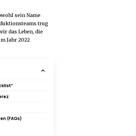
 obwohl sein Name
roduktionsteams trug
wir das Leben, die
im Jahr 2022
cklist”
erez
gen (FAQs)