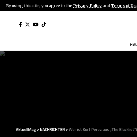
By using this site, you agree to the
Privacy Policy
and
Terms of Us
HA
AktuellMag
>
NACHRICHTEN
>
Wer ist Kurt Perez aus „The Blacklist“