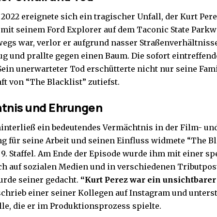
2022 ereignete sich ein tragischer Unfall, der Kurt Per
mit seinem Ford Explorer auf dem Taconic State Parkw
wegs war, verlor er aufgrund nasser Straßenverhältnisse
ug und prallte gegen einen Baum. Die sofort eintreffend
 Sein unerwarteter Tod erschütterte nicht nur seine Fam
t von “
The Blacklist
” zutiefst.
tnis und Ehrungen
hinterließ ein bedeutendes Vermächtnis in der Film- un
 für seine Arbeit und seinen Einfluss widmete “The Bla
 9. Staffel. Am Ende der Episode wurde ihm mit einer s
ch auf sozialen Medien und in verschiedenen Tributpos
rde seiner gedacht.
“Kurt Perez war ein unsichtbarer
chrieb einer seiner Kollegen auf Instagram und unterst
le, die er im Produktionsprozess spielte.