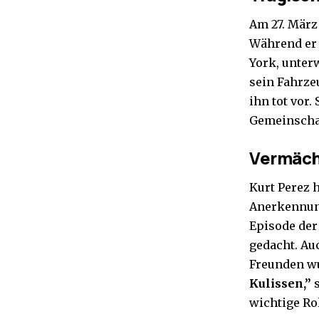
Am 27. März 
Während er 
York, unter
sein Fahrze
ihn tot vor.
Gemeinschaf
Vermäch
Kurt Perez 
Anerkennung
Episode der
gedacht. Au
Freunden wu
Kulissen,”
s
wichtige Rol