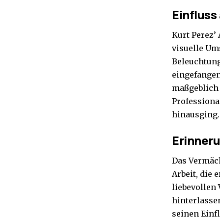
Einfluss
Kurt Perez’ 
visuelle Um
Beleuchtung
eingefangen
maßgeblich 
Professiona
hinausging.
Erinneru
Das Vermäch
Arbeit, die 
liebevollen
hinterlasse
seinen Einf