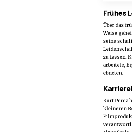
Frühes 
Über das frü
Weise gehei
seine schul
Leidenschaf
zu fassen. 
arbeitete, 
ebneten.
Karrier
Kurt Perez 
kleineren Ro
Filmprodukt
verantwortli