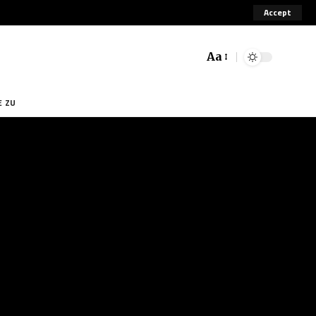
Accept
Aa
E ZU