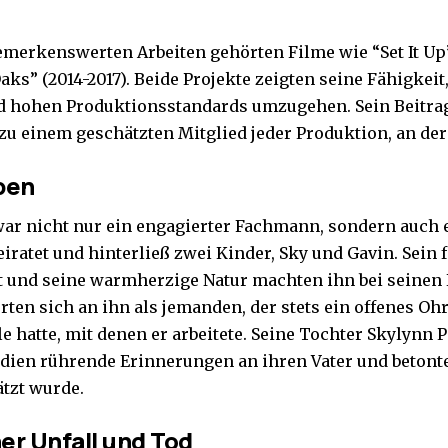
emerkenswerten Arbeiten gehörten Filme wie “Set It Up”
aks” (2014-2017). Beide Projekte zeigten seine Fähigkei
 hohen Produktionsstandards umzugehen. Sein Beitrag
u einem geschätzten Mitglied jeder Produktion, an der e
ben
war nicht nur ein engagierter Fachmann, sondern auch
iratet und hinterließ zwei Kinder, Sky und Gavin. Sein 
und seine warmherzige Natur machten ihn bei seinen K
erten sich an ihn als jemanden, der stets ein offenes O
le hatte, mit denen er arbeitete. Seine Tochter Skylynn Pe
dien rührende Erinnerungen an ihren Vater und betonte
ätzt wurde.
er Unfall und Tod