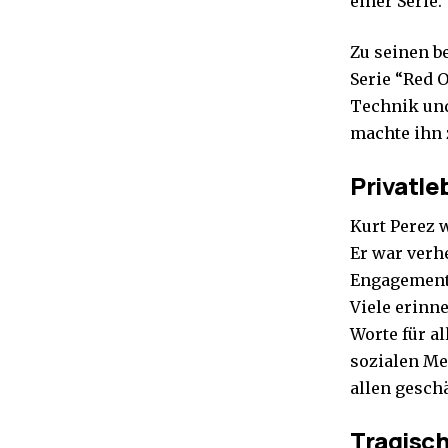
einer Serie.
Zu seinen b
Serie “Red O
Technik und
machte ihn z
Privatle
Kurt Perez 
Er war verhe
Engagement 
Viele erinn
Worte für al
sozialen Me
allen gesch
Tragisch