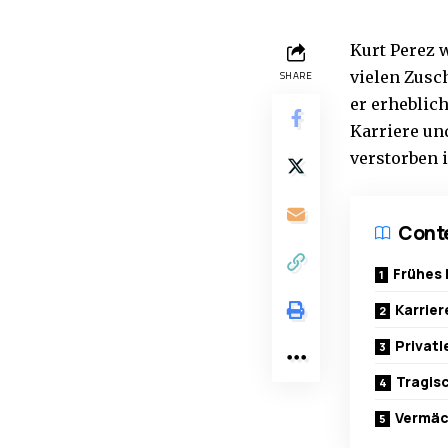
Kurt Perez 
vielen Zusc
SHARE
er erheblich
Karriere un
verstorben i
Cont
Frühes 
Karrie
Privat
Tragisc
Vermäc