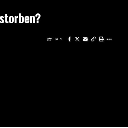
estorben?
SHARE