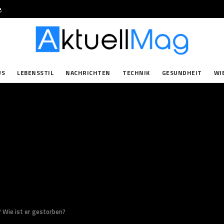
e
.
US
LEBENSSTIL
NACHRICHTEN
TECHNIK
GESUNDHEIT
WI
? Wie ist er gestorben?