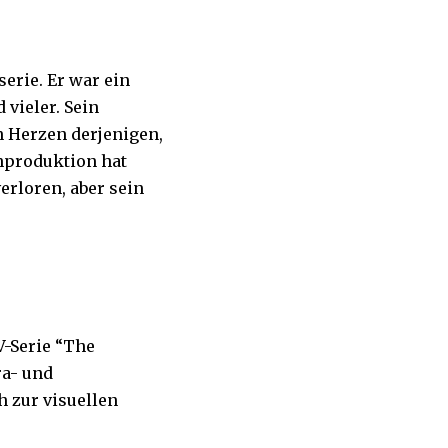
erie. Er war ein
 vieler. Sein
en Herzen derjenigen,
ehproduktion hat
rloren, aber sein
V-Serie “The
ra- und
h zur visuellen