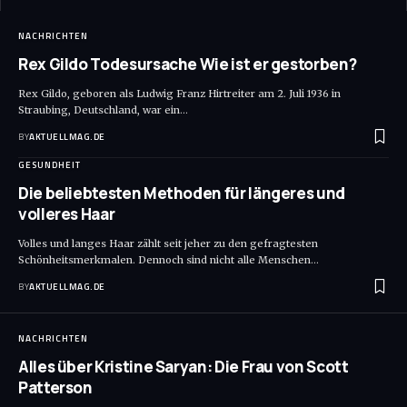
NACHRICHTEN
Rex Gildo Todesursache Wie ist er gestorben?
Rex Gildo, geboren als Ludwig Franz Hirtreiter am 2. Juli 1936 in
Straubing, Deutschland, war ein
…
BY
AKTUELLMAG.DE
GESUNDHEIT
Die beliebtesten Methoden für längeres und
volleres Haar
Volles und langes Haar zählt seit jeher zu den gefragtesten
Schönheitsmerkmalen. Dennoch sind nicht alle Menschen
…
BY
AKTUELLMAG.DE
NACHRICHTEN
Alles über Kristine Saryan: Die Frau von Scott
Patterson