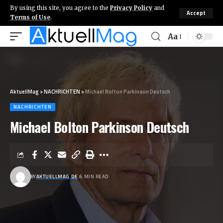
By using this site, you agree to the
Privacy Policy
and
Accept
Terms of Use
.
Aa
AktuellMag
>
NACHRICHTEN
>
Michael Bolton Parkinson Deutsch
NACHRICHTEN
Michael Bolton Parkinson Deutsch
BY
AKTUELLMAG.DE
6 MIN READ