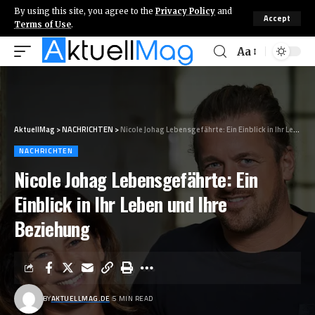
By using this site, you agree to the
Privacy Policy
and
Accept
Terms of Use
.
Aa
AktuellMag
>
NACHRICHTEN
>
Nicole Johag Lebensgefährte: Ein Einblick in Ihr Leben und Ihre Beziehung
NACHRICHTEN
Nicole Johag Lebensgefährte: Ein
Einblick in Ihr Leben und Ihre
Beziehung
BY
AKTUELLMAG.DE
5 MIN READ