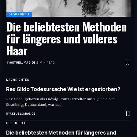
GESUNDHEIT
Die beliebtesten Methoden
für längeres und volleres
Haar
BY
AKTUELLMAG.DE
6 MIN READ
NACHRICHTEN
Rex Gildo Todesursache Wie ist er gestorben?
Rex Gildo, geboren als Ludwig Franz Hirtreiter am 2. Juli 1936 in
Straubing, Deutschland, war ein
…
BY
AKTUELLMAG.DE
GESUNDHEIT
Die beliebtesten Methoden für längeres und