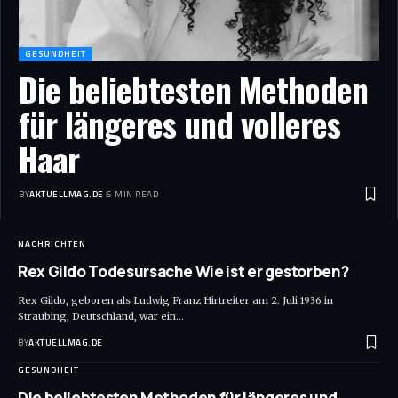
GESUNDHEIT
Die beliebtesten Methoden
für längeres und volleres
Haar
BY
AKTUELLMAG.DE
6 MIN READ
NACHRICHTEN
Rex Gildo Todesursache Wie ist er gestorben?
Rex Gildo, geboren als Ludwig Franz Hirtreiter am 2. Juli 1936 in
Straubing, Deutschland, war ein
…
BY
AKTUELLMAG.DE
GESUNDHEIT
Die beliebtesten Methoden für längeres und