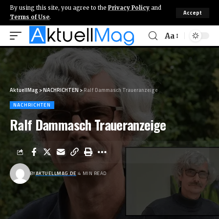
By using this site, you agree to the
Privacy Policy
and
Accept
Terms of Use
.
Aa
AktuellMag
>
NACHRICHTEN
>
Ralf Dammasch Traueranzeige
NACHRICHTEN
Ralf Dammasch Traueranzeige
BY
AKTUELLMAG.DE
4 MIN READ