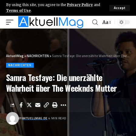
By using this site, you agree to the
Privacy Policy
and
Accept
Terms of Use
.
Aa
AktuellMag
>
NACHRICHTEN
>
Samra Tesfaye: Die unerzählte Wahrheit über The Weeknds Mutter
NACHRICHTEN
Samra Tesfaye: Die unerzählte
Wahrheit über The Weeknds Mutter
BY
AKTUELLMAG.DE
4 MIN READ