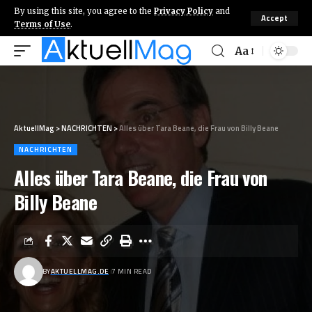
By using this site, you agree to the
Privacy Policy
and
Accept
Terms of Use
.
Aa
AktuellMag
>
NACHRICHTEN
>
Alles über Tara Beane, die Frau von Billy Beane
NACHRICHTEN
Alles über Tara Beane, die Frau von
Billy Beane
BY
AKTUELLMAG.DE
7 MIN READ