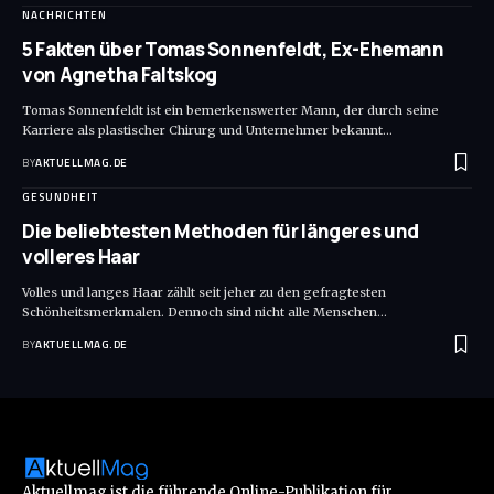
NACHRICHTEN
5 Fakten über Tomas Sonnenfeldt, Ex-Ehemann
von Agnetha Faltskog
Tomas Sonnenfeldt ist ein bemerkenswerter Mann, der durch seine
Karriere als plastischer Chirurg und Unternehmer bekannt
…
BY
AKTUELLMAG.DE
GESUNDHEIT
Die beliebtesten Methoden für längeres und
volleres Haar
Volles und langes Haar zählt seit jeher zu den gefragtesten
Schönheitsmerkmalen. Dennoch sind nicht alle Menschen
…
BY
AKTUELLMAG.DE
Aktuellmag ist die führende Online-Publikation für