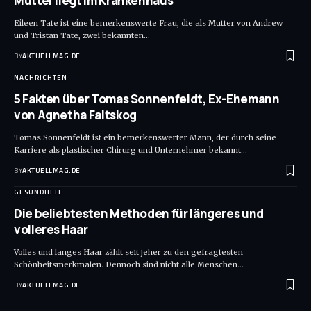
Mutter liegt im Krankenhaus
Eileen Tate ist eine bemerkenswerte Frau, die als Mutter von Andrew
und Tristan Tate, zwei bekannten
…
BY
AKTUELLMAG.DE
NACHRICHTEN
5 Fakten über Tomas Sonnenfeldt, Ex-Ehemann
von Agnetha Faltskog
Tomas Sonnenfeldt ist ein bemerkenswerter Mann, der durch seine
Karriere als plastischer Chirurg und Unternehmer bekannt
…
BY
AKTUELLMAG.DE
GESUNDHEIT
Die beliebtesten Methoden für längeres und
volleres Haar
Volles und langes Haar zählt seit jeher zu den gefragtesten
Schönheitsmerkmalen. Dennoch sind nicht alle Menschen
…
BY
AKTUELLMAG.DE