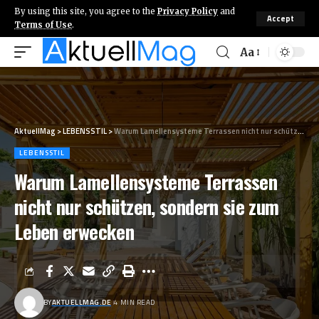
By using this site, you agree to the
Privacy Policy
and
Accept
Terms of Use
.
Aa
AktuellMag
>
LEBENSSTIL
>
Warum Lamellensysteme Terrassen nicht nur schützen, sondern sie zum Leben erwecken
LEBENSSTIL
Warum Lamellensysteme Terrassen
nicht nur schützen, sondern sie zum
Leben erwecken
BY
AKTUELLMAG.DE
4 MIN READ