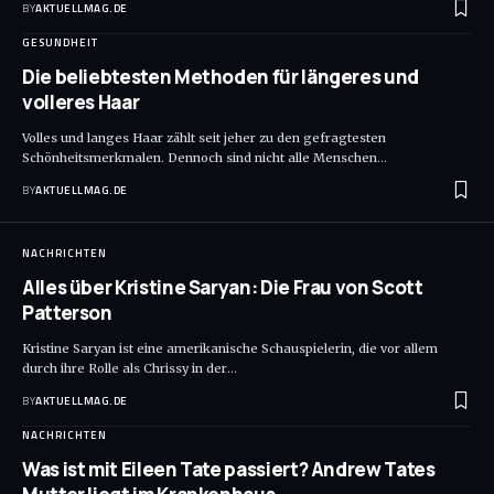
BY
AKTUELLMAG.DE
GESUNDHEIT
Die beliebtesten Methoden für längeres und
volleres Haar
Volles und langes Haar zählt seit jeher zu den gefragtesten
Schönheitsmerkmalen. Dennoch sind nicht alle Menschen
…
BY
AKTUELLMAG.DE
NACHRICHTEN
Alles über Kristine Saryan: Die Frau von Scott
Patterson
Kristine Saryan ist eine amerikanische Schauspielerin, die vor allem
durch ihre Rolle als Chrissy in der
…
BY
AKTUELLMAG.DE
NACHRICHTEN
Was ist mit Eileen Tate passiert? Andrew Tates