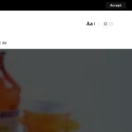
Accept
Aa
E ZU