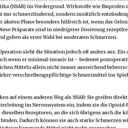
ika (NSAR) im Vordergrund. Wirkstoffe wie Ibuprofen 
ht nur schmerzlindernd, sondern zusätzlich entzünd
er akuten Phase besonders hilfreich ist, wenn das Gel
 Diese Präparate sind in niedrigerer Dosierung rezeptfr
und gelten als erste Wahl bei moderaten Schmerzen.
peration sieht die Situation jedoch oft anders aus. Ei
auch wenn er minimal-invasiv ist – bedeutet postoperat
lichen Mitteln allein nicht immer ausreichend beherrsch
ker verschreibungspflichtige Schmerzmittel ins Spiel
ken auf einem anderen Weg als NSAR: Sie greifen direkt 
erleitung im Nervensystem ein, indem sie die Opioid
– dieselben Rezeptoren, an die sich übrigens auch die 
binden. Dadurch können sie auch starke Schmerzen w