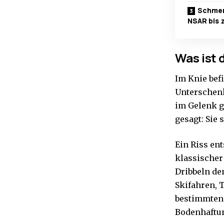
Schmer
NSAR bis 
Was ist 
Im Knie bef
Unterschenk
im Gelenk g
gesagt: Sie 
Ein Riss en
klassischer
Dribbeln de
Skifahren, 
bestimmten 
Bodenhaftu