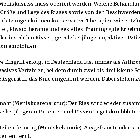
 Meniskusriss muss operiert werden. Welche Behandlung
, Größe und Lage des Risses sowie von den Beschwerden
erletzungen können konservative Therapien wie ent
el, Physiotherapie und gezieltes Training gute Ergebni
r instabilen Rissen, gerade bei jüngeren, aktiven Pati
ion empfohlen.
e Eingriff erfolgt in Deutschland fast immer als Arthr
asives Verfahren, bei dem durch zwei bis drei kleine S
eitsgerät in das Knie eingeführt werden. Dabei stehen 
naht (Meniskusreparatur): Der Riss wird wieder zusa
e bei jüngeren Patienten und Rissen in gut durchblute
eilentfernung (Meniskektomie): Ausgefranste oder sta
den entfernt.