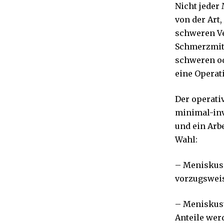
Nicht jeder
von der Art
schweren V
Schmerzmitt
schweren ode
eine Operat
Der operativ
minimal-inv
und ein Arb
Wahl:
– Meniskus
vorzugsweis
– Meniskust
Anteile wer