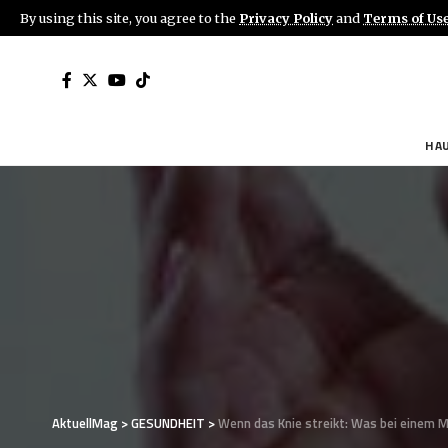
By using this site, you agree to the
Privacy Policy
and
Terms of Us
HA
AktuellMag
>
GESUNDHEIT
>
Wenn das Knie streikt: Was bei einem Me