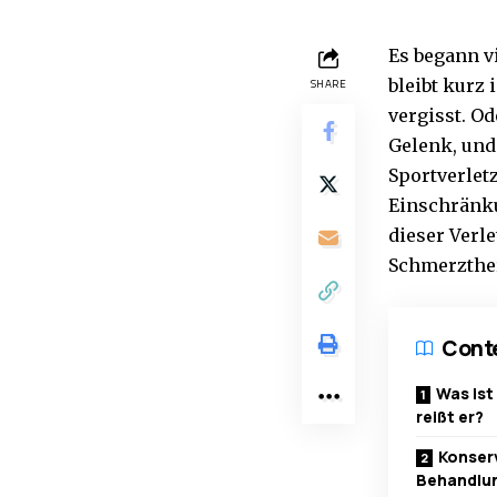
Es begann v
bleibt kurz
SHARE
vergisst. Od
Gelenk, und 
Sportverlet
Einschränku
dieser Verl
Schmerzthe
Cont
Was ist
reißt er?
Konserv
Behandlun