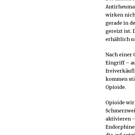
Antirheumat
wirken nic
gerade in d
gereizt ist.
erhältlich 
Nach einer O
Eingriff – 
freiverkäuf
kommen stär
Opioide.
Opioide wir
Schmerzweit
aktivieren 
Endorphine 