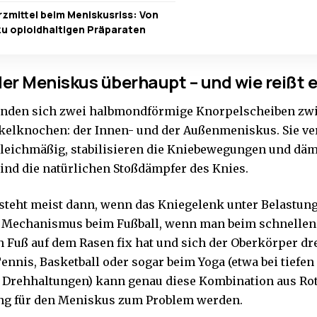
zmittel beim Meniskusriss: Von
zu opioidhaltigen Präparaten
der Meniskus überhaupt – und wie reißt e
inden sich zwei halbmondförmige Knorpelscheiben zw
elknochen: der Innen- und der Außenmeniskus. Sie ver
leichmäßig, stabilisieren die Kniebewegungen und däm
sind die natürlichen Stoßdämpfer des Knies.
tsteht meist dann, wenn das Kniegelenk unter Belastung
 Mechanismus beim Fußball, wenn man beim schnellen
n Fuß auf dem Rasen fix hat und sich der Oberkörper dr
Tennis, Basketball oder sogar beim Yoga (etwa bei tiefe
Drehhaltungen) kann genau diese Kombination aus Rot
ng für den Meniskus zum Problem werden.