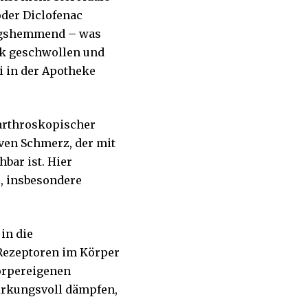
oder Diclofenac
ungshemmend – was
enk geschwollen und
ei in der Apotheke
n arthroskopischer
iven Schmerz, der mit
bar ist. Hier
, insbesondere
in die
-Rezeptoren im Körper
körpereigenen
irkungsvoll dämpfen,