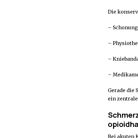
Die konserv
– Schonung 
– Physiothe
– Kniebanda
– Medikame
Gerade die 
ein zentrale
Schmerzm
opioidha
Bei akuten 