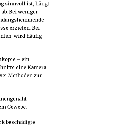
 sinnvoll ist, hängt
 ab. Bei weniger
zündungshemmende
sse erzielen. Bei
enten, wird häufig
oskopie – ein
chnitte eine Kamera
zwei Methoden zur
mmengenäht –
tem Gewebe.
rk beschädigte