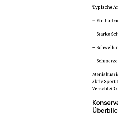
Typische An
– Ein hörba
– Starke Sc
– Schwellun
– Schmerze
Meniskusris
aktiv Sport
Verschleiß 
Konserva
Überblic