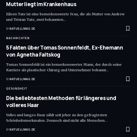
Mutter liegt im Krankenhaus
Eileen Tate ist eine bemerkenswerte Frau, die als Mutter von Andrew
und Tristan Tate, zwei bekannten
…
BY
AKTUELLMAG.DE
NACHRICHTEN
5 Fakten über Tomas Sonnenfeldt, Ex-Ehemann
von Agnetha Faltskog
Tomas Sonnenfeldt ist ein bemerkenswerter Mann, der durch seine
Karriere als plastischer Chirurg und Unternehmer bekannt
…
BY
AKTUELLMAG.DE
GESUNDHEIT
Die beliebtesten Methoden für längeres und
volleres Haar
Volles und langes Haar zählt seit jeher zu den gefragtesten
Schönheitsmerkmalen. Dennoch sind nicht alle Menschen
…
BY
AKTUELLMAG.DE