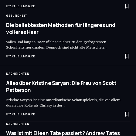
BY
AKTUELLMAG.DE
GESUNDHEIT
Die beliebtesten Methoden für längeres und
volleres Haar
Volles und langes Haar zählt seit jeher zu den gefragtesten
Schönheitsmerkmalen. Dennoch sind nicht alle Menschen
…
BY
AKTUELLMAG.DE
NACHRICHTEN
Alles über Kristine Saryan: Die Frau von Scott
Patterson
Kristine Saryan ist eine amerikanische Schauspielerin, die vor allem
durch ihre Rolle als Chrissy in der
…
BY
AKTUELLMAG.DE
NACHRICHTEN
Was ist mit Eileen Tate passiert? Andrew Tates