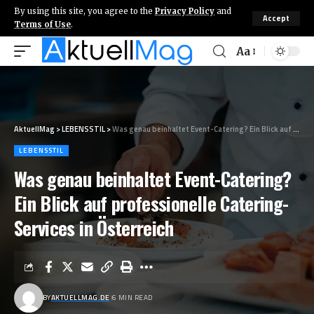
By using this site, you agree to the
Privacy Policy
and
Accept
Terms of Use
.
Aa
AktuellMag
>
LEBENSSTIL
>
Was genau beinhaltet Event-Catering? Ein Blick auf professionelle Catering-Services in Österreich
LEBENSSTIL
Was genau beinhaltet Event-Catering?
Ein Blick auf professionelle Catering-
Services in Österreich
BY
AKTUELLMAG.DE
6 MIN READ