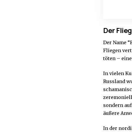
Der Flie
Der Name “F
Fliegen vert
töten – eine
In vielen Ku
Russland wu
schamanisch
zeremonielle
sondern auf
äußere Anw
In der nord