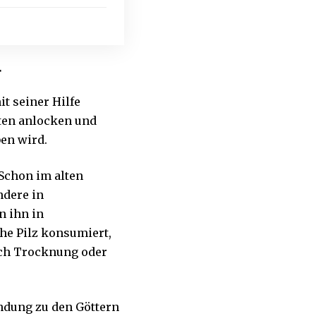
r
t seiner Hilfe
kten anlocken und
ben wird.
 Schon im alten
ndere in
n ihn in
ohe Pilz konsumiert,
urch Trocknung oder
indung zu den Göttern