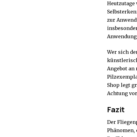
Heutzutage 
Selbsterken
zur Anwendu
insbesonder
Anwendung k
Wer sich de
künstlerisc
Angebot an 
Pilzexempla
Shop legt g
Achtung vor
Fazit
Der Fliegenp
Phänomen, e