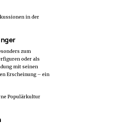
iskussionen in der
inger
 besonders zum
rfiguren oder als
indung mit seinen
gen Erscheinung – ein
rne Populärkultur
h