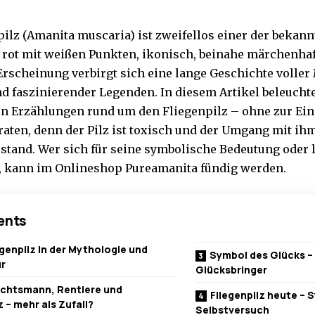
ilz (Amanita muscaria) ist zweifellos einer der bekann
 rot mit weißen Punkten, ikonisch, beinahe märchenhaf
Erscheinung verbirgt sich eine lange Geschichte voller
d faszinierender Legenden. In diesem Artikel beleuchte
n Erzählungen rund um den Fliegenpilz – ohne zur E
aten, denn der Pilz ist toxisch und der Umgang mit ihm
stand. Wer sich für seine symbolische Bedeutung oder 
t, kann im Onlineshop Pureamanita fündig werden.
ents
egenpilz in der Mythologie und
Symbol des Glücks – 
ur
Glücksbringer
chtsmann, Rentiere und
Fliegenpilz heute – 
z – mehr als Zufall?
Selbstversuch