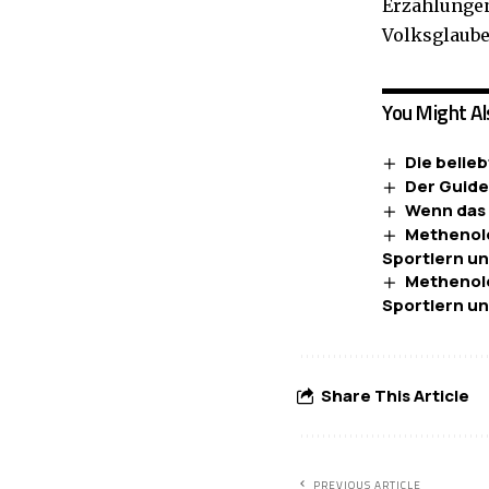
Erzählungen
Volksglaub
You Might Al
Die belie
Der Guide
Wenn das K
Methenolo
Sportlern un
Methenolo
Sportlern un
Share This Article
PREVIOUS ARTICLE