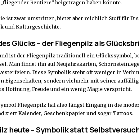
 „fliegender Rentiere“ beigetragen haben könnte.
e ist zwar umstritten, bietet aber reichlich Stoff für D
k und Kulturgeschichte.
es Glücks – der Fliegenpilz als Glücksbr
and ist der Fliegenpilz traditionell ein Glückssymbol,
el. Man findet ihn auf Neujahrskarten, Schornsteinfege
lvesterfeiern. Diese Symbolik steht oft weniger in Verb
en Eigenschaften, sondern vielmehr mit seiner auffälli
das Hoffnung, Freude und ein wenig Magie verspricht.
ymbol Fliegenpilz hat also längst Eingang in die mode
d ziert Kalender, Geschenkpapier und sogar Tattoos.
ilz heute – Symbolik statt Selbstversuc