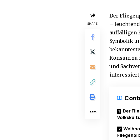
Der Fliegenp
– leuchtend
SHARE
auffälligen 
Symbolik un
bekannteste
Konsum zu r
und Sachver
interessier
Cont
Der Fli
Volkskult
Weihna
Fliegenpil