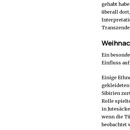
gehabt habe
überall dort
Interpretati
Transzende
Weihnach
Ein besonde
Einfluss au
Einige Ethn
gekleideten
Sibirien zur
Rolle spiel
in Jutesäck
wenn die Tü
beobachtet 