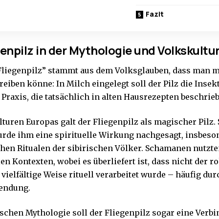
Fazit
genpilz in der Mythologie und Volkskultu
liegenpilz” stammt aus dem Volksglauben, dass man mi
reiben könne: In Milch eingelegt soll der Pilz die Inse
 Praxis, die tatsächlich in alten Hausrezepten beschrie
lturen Europas galt der Fliegenpilz als magischer Pilz.
rde ihm eine spirituelle Wirkung nachgesagt, insbeso
en Ritualen der sibirischen Völker. Schamanen nutzte
n Kontexten, wobei es überliefert ist, dass nicht der r
 vielfältige Weise rituell verarbeitet wurde – häufig d
endung.
ischen Mythologie soll der Fliegenpilz sogar eine Verb