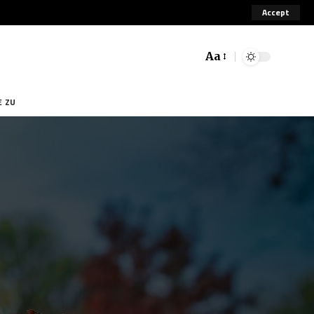
Accept
Aa
E ZU