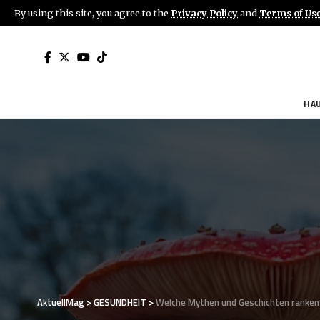
By using this site, you agree to the
Privacy Policy
and
Terms of Us
HA
AktuellMag
>
GESUNDHEIT
>
Welche Mythen und Geschichten ranken 