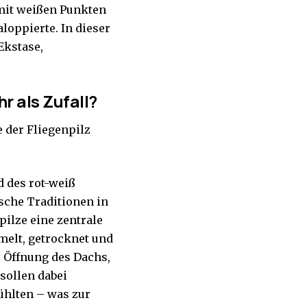
 mit weißen Punkten
aloppierte. In dieser
Ekstase,
r als Zufall?
 der Fliegenpilz
d des rot-weiß
sche Traditionen in
pilze eine zentrale
melt, getrocknet und
e Öffnung des Dachs,
sollen dabei
ühlten – was zur