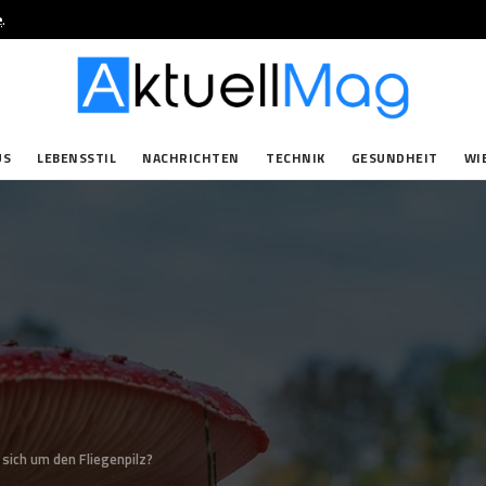
e
.
US
LEBENSSTIL
NACHRICHTEN
TECHNIK
GESUNDHEIT
WI
sich um den Fliegenpilz?