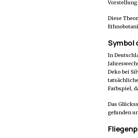
Vorstellung
Diese Theori
Ethnobotani
Symbol d
In Deutschl
Jahreswechs
Deko bei Si
tatsächlich
Farbspiel, 
Das Glückss
gefunden un
Fliegenp